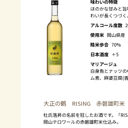
味わいの特徴
ほのかな甘みと旨
わいが長くつづく
アルコール度数
使用米
岡山県産
精米歩合
70%
日本酒度
＋5
マリアージュ
白身魚とナッツの
ム煮、麻婆豆腐(
大正の鶴 RISING 赤磐雄町
杜氏落昇の名前を冠したお酒です。「RI
岡山テロワールの赤磐雄町米仕込み。