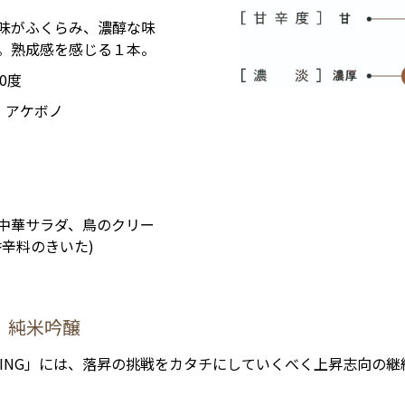
味がふくらみ、濃醇な味
。熟成感を感じる１本。
20度
 アケボノ
中華サラダ、鳥のクリー
香辛料のきいた)
米 純米吟醸
SING」には、落昇の挑戦をカタチにしていくべく上昇志向の