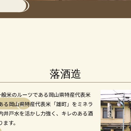
落酒造
主に一般米のルーツである岡山県特産代表米
ある岡山県特産代表米「雄町」をミネラ
内井戸水を活かし力強く、キレのある酒
ります。