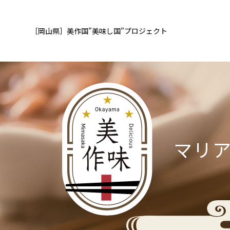
［岡山県］
美作国”美味し国”
プロジェクト
マリ