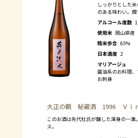
しっかりとした米
のある味わい。燗
アルコール度数
使用米
岡山県産
精米歩合
65%
日本酒度
2
マリアージュ
醤油系のお料理、
お刺身
大正の鶴 秘蔵酒 1996 Ｖｉ
このお酒は先代杜氏が醸した渾身の一滴。
ス。