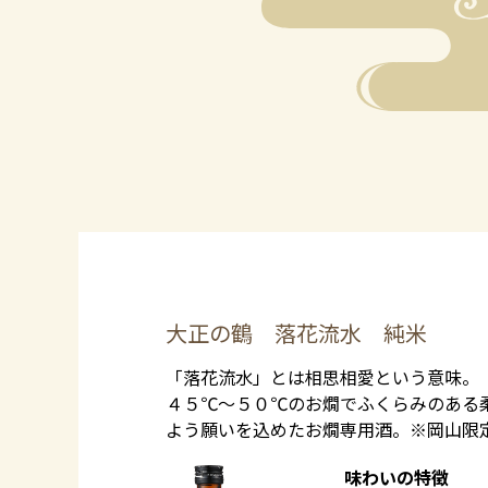
大正の鶴 落花流水 純米
「落花流水」とは相思相愛という意味。
４５℃～５０℃のお燗でふくらみのある
よう願いを込めたお燗専用酒。※岡山限
味わいの特徴