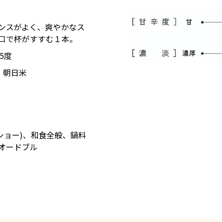
ンスがよく、爽やかなス
口で杯がすすむ１本。
15度
 朝日米
ショー)、和食全般、鍋料
オードブル