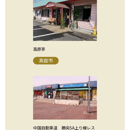
高原亭
真庭市
中国自動車道 勝央SA上り線レス