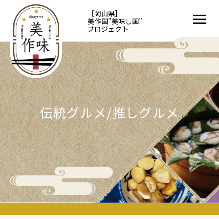
［岡山県］
美作国”美味し国”
プロジェクト
伝統グルメ/推しグルメ