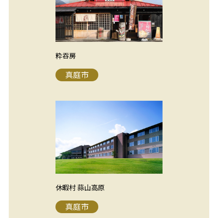
粋吞房
真庭市
休暇村 蒜山高原
真庭市