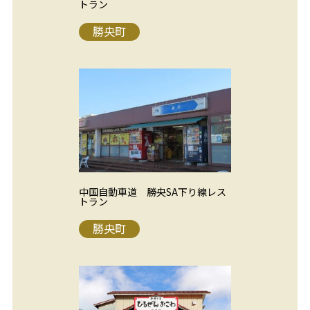
トラン
勝央町
中国自動車道 勝央SA下り線レス
トラン
勝央町