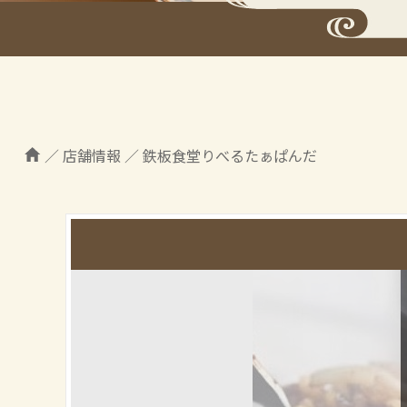
／
店舗情報
／
鉄板食堂りべるたぁぱんだ