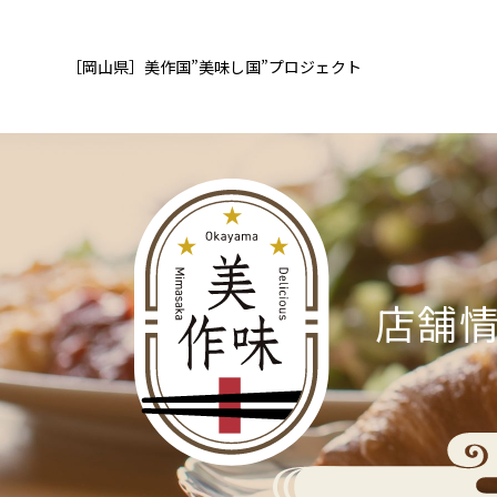
［岡山県］
美作国”美味し国”
プロジェクト
店舗