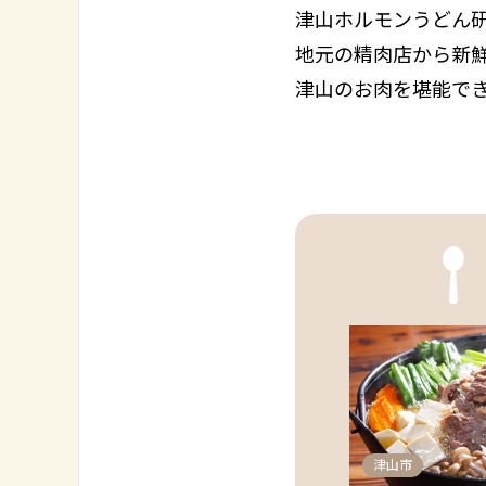
津山ホルモンうどん
地元の精肉店から新
津山のお肉を堪能で
津山市